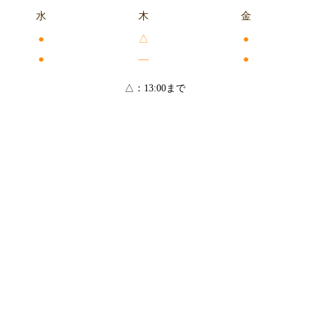
水
木
金
●
△
●
●
―
●
△：13:00まで