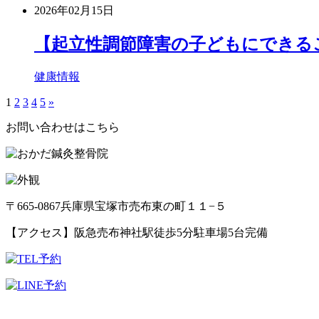
2026年02月15日
【起立性調節障害の子どもにできる
健康情報
1
2
3
4
5
»
お問い合わせはこちら
〒665-0867
兵庫県宝塚市売布東の町１１−５
【アクセス】
阪急売布神社駅徒歩5分
駐車場5台完備