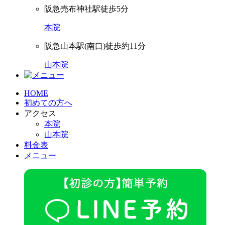
阪急売布神社駅徒歩5分
本院
阪急山本駅(南口)徒歩約11分
山本院
HOME
初めての方へ
アクセス
本院
山本院
料金表
メニュー