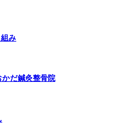
り組み
おかだ鍼灸整骨院
ん