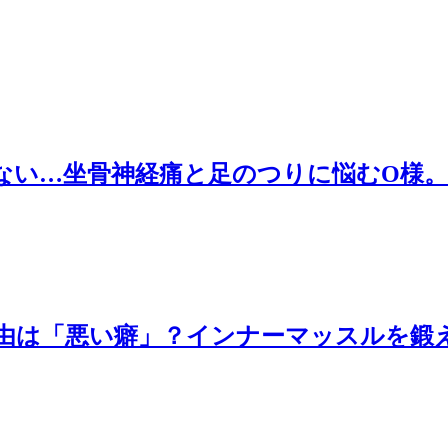
ない…坐骨神経痛と足のつりに悩むO様
由は「悪い癖」？インナーマッスルを鍛