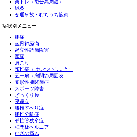
楽トレ（複合高周波）
鍼灸
交通事故・むちうち施術
症状別メニュー
腰痛
坐骨神経痛
起立性調節障害
頭痛
肩こり
頸椎症（けいついしょう）
五十肩（肩関節周囲炎）
変形性膝関節症
スポーツ障害
ぎっくり腰
寝違え
腰椎すべり症
腰椎分離症
脊柱管狭窄症
椎間板ヘルニア
ひざの痛み