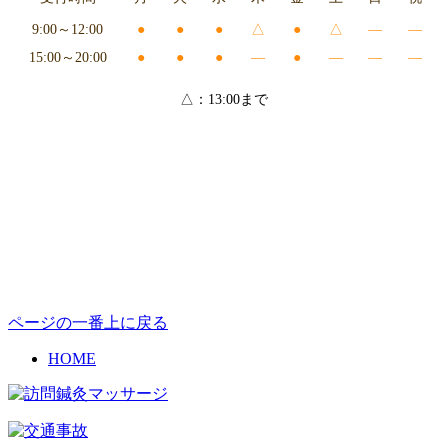
9:00～12:00
●
●
●
△
●
△
―
―
15:00～20:00
●
●
●
―
●
―
―
―
△：13:00まで
ページの一番上に戻る
HOME