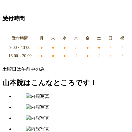
受付時間
受付時間
月
火
水
木
金
土
日
祝
9:00～13:00
●
●
●
/
●
●
/
/
16:00～20:00
●
●
●
/
●
/
/
/
土曜日は午前中のみ
山本院はこんなところです！