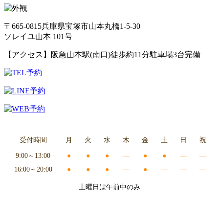
〒665-0815
兵庫県宝塚市山本丸橋1-5-30
ソレイユ山本 101号
【アクセス】
阪急山本駅(南口)徒歩約11分
駐車場3台完備
受付時間
月
火
水
木
金
土
日
祝
9:00～13:00
●
●
●
―
●
●
―
―
16:00～20:00
●
●
●
―
●
―
―
―
土曜日は午前中のみ