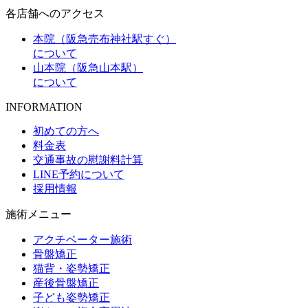
各店舗へのアクセス
本院（阪急売布神社駅すぐ）
について
山本院（阪急山本駅）
について
INFORMATION
初めての方へ
料金表
交通事故の慰謝料計算
LINE予約について
採用情報
施術メニュー
アクチベーター施術
骨盤矯正
猫背・姿勢矯正
産後骨盤矯正
子ども姿勢矯正